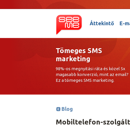
Áttekintő
E-ma
Tömeges SMS
marketing
98%-os megnyitási ráta és közel 5x
magasabb konverzió, mint az email?
Ez a tömeges SMS marketing.
Blog
Mobiltelefon-szolgált