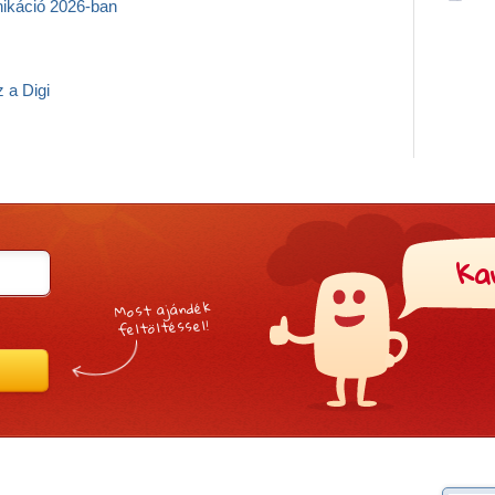
nikáció 2026-ban
z a Digi
Ka
Most ajándék
feltöltéssel!