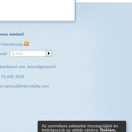
ess minket!
 feliratkozás
evél
E-mail
kérdésed van, beszélgessünk!
 70 245 3625
or.tamas@linkmobility.com
Az személyes adataidat összegyűjtjük és
feldolgozzuk az alábbi célokra:
Reklám,