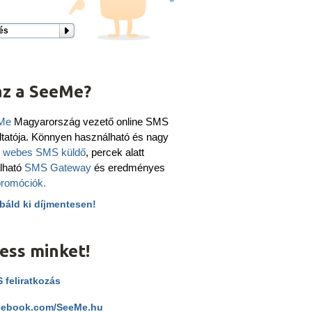
és
az a SeeMe?
Me
Magyarország vezető online SMS
ltatója. Könnyen használható és nagy
ú
webes SMS küldő
, percek alatt
álható
SMS Gateway
és eredményes
romóciók.
báld ki díjmentesen!
ess minket!
 feliratkozás
ebook.com/SeeMe.hu