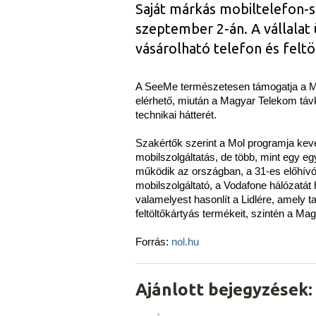
Saját márkás mobiltelefon-sz
szeptember 2-án. A vállala
vásárolható telefon és felt
A SeeMe természetesen támogatja a Mol
elérhető, miután a Magyar Telekom távk
technikai hátterét.
Szakértők szerint a Mol programja keve
mobilszolgáltatás, de több, mint egy e
működik az országban, a 31-es előhívó
mobilszolgáltató, a Vodafone hálózatát 
valamelyest hasonlít a Lidlére, amely t
feltöltőkártyás termékeit, szintén a M
Forrás:
nol.hu
Ajánlott bejegyzések: