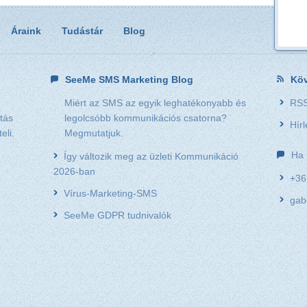
Áraink
Tudástár
Blog
SeeMe SMS Marketing Blog
Köv
Miért az SMS az egyik leghatékonyabb és
RSS
tás
legolcsóbb kommunikációs csatorna?
Hírl
eli.
Megmutatjuk.
Ha 
Így változik meg az üzleti Kommunikáció
2026-ban
+36
Vírus-Marketing-SMS
gab
SeeMe GDPR tudnivalók