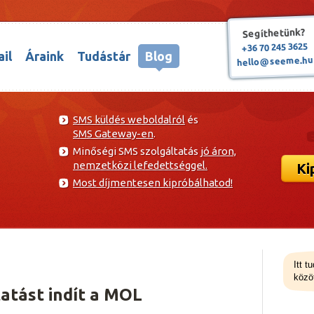
Segíthetünk?
+36 70 245 3625
il
Áraink
Tudástár
Blog
hello@seeme.hu
SMS küldés weboldalról
és
SMS Gateway-en
.
Minőségi SMS szolgáltatás
jó áron,
nemzetközi lefedettséggel.
Ki
Most díjmentesen kipróbálhatod!
Itt t
közöt
atást indít a MOL