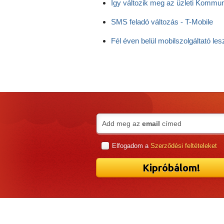
Így változik meg az üzleti Kommu
SMS feladó változás - T-Mobile
Fél éven belül mobilszolgáltató les
Add meg az
email
címed
Elfogadom a
Szerződési feltételeket
Kipróbálom!