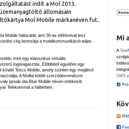
olgáltatást indít a Mol 2013.
t üzemanyagtöltő állomásain
Keres
öltőkártya Mol Mobile márkanéven fut.
 Mobile hálózatát, ami 30-as előhívóval lesz
Mi 
özlési cég biztosítja a mobilkommunikáció teljes
A
See
szolgá
sebb, mint egy klasszikus virtuális
tudás
gyszerű logóragasztás. Előbbiből egyelőre egy
integr
t kínáló Tesco Mobile, amely szintén egy meglévő
használja. A Mollal kötött szerződésrendszer
SMS p
avaly január óta Blue Mobile néven értékesíti
Pró
agyar Telekommal a háttérben.
Köv
RSS
Fac