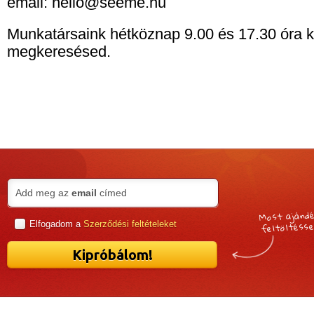
email: hello@seeme.hu
Munkatársaink hétköznap 9.00 és 17.30 óra kö
megkeresésed.
Add meg az
email
címed
Most ajánd
feltöltésse
Elfogadom a
Szerződési feltételeket
Kipróbálom!