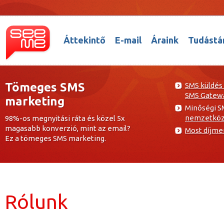
Áttekintő
E-mail
Áraink
Tudástá
Tömeges SMS
SMS küldés
SMS Gatew
marketing
Minőségi S
nemzetközi
98%-os megnyitási ráta és közel 5x
magasabb konverzió, mint az email?
Most díjme
Ez a tömeges SMS marketing.
Rólunk