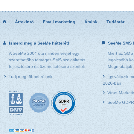
Áttekintő
Email marketing
Áraink
Tudástár
Ismerd meg a SeeMe hátterét!
SeeMe SMS M
A SeeMe 2004 óta minden erejét egy
Miért az SMS
szerethetőbb tömeges SMS szolgáltatás
legolcsóbb k
fejlesztésére és üzemeltetésére szenteli.
Megmutatjuk.
Tudj meg többet rólunk
Így változik 
2026-ban
Vírus-Market
SeeMe GDPR 