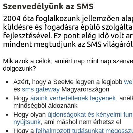
Szenvedélyünk az SMS
2004 óta foglalkozunk jellemzően ala
küldésre és fogadásra épülő szolgált
fejlesztésével. Ez pont elég idő volt a
mindent megtudjunk az SMS világáról
Mik azok a célok, amiért nap mint nap szenve
dolgozunk?
Azért, hogy a SeeMe legyen a legjobb
we
és
sms gateway
Magyarországon
Hogy
áraink verhetetlenek legyenek
, anél
minőségből áldoznánk
Hogy olyan
újdonságokat és kényelmi fun
nyújtsunk
, ami máshol nem érhetsz el
Hogy a
felhalmozott tudásunkat megossz