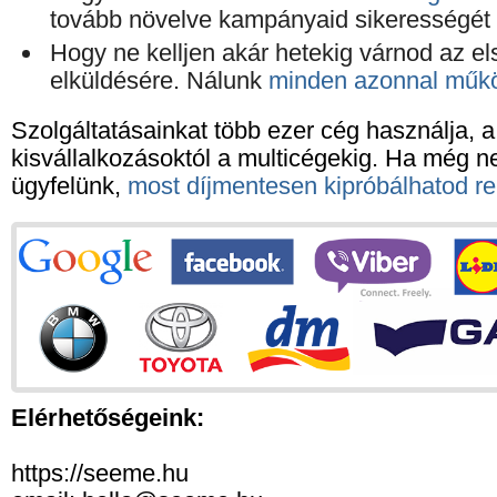
tovább növelve kampányaid sikerességét
Hogy ne kelljen akár hetekig várnod az 
elküldésére. Nálunk
minden azonnal műkö
Szolgáltatásainkat több ezer cég használja, a
kisvállalkozásoktól a multicégekig. Ha még 
ügyfelünk,
most díjmentesen kipróbálhatod r
Elérhetőségeink:
https://seeme.hu