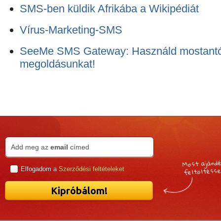
SMS-ben küldik Afrikába a Wikipédiát
Vírus-Marketing-SMS
SeeMe SMS Gateway: Használd mostantól
megoldásunkat!
Add meg az
email
címed
Most ajánd
feltöltésse
Elfogadom a
Szerződési feltételeket
Kipróbálom!