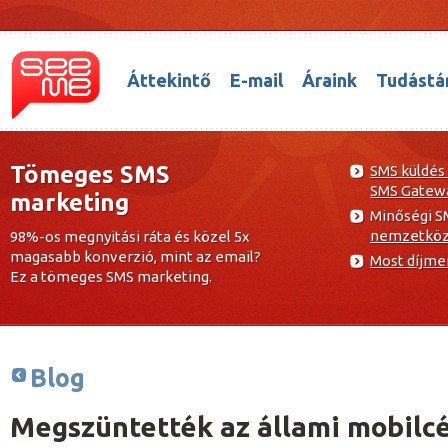
Áttekintő
E-mail
Áraink
Tudástá
Tömeges SMS
SMS küldés
SMS Gatew
marketing
Minőségi S
nemzetközi
98%-os megnyitási ráta és közel 5x
magasabb konverzió, mint az email?
Most díjme
Ez a tömeges SMS marketing.
Blog
Megszüntették az állami mobilc