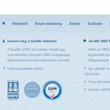
Áttekintő
Email marketing
Áraink
Tudástár
Ismerd meg a SeeMe hátterét!
SeeMe SMS M
A SeeMe 2004 óta minden erejét egy
Miért az SMS
szerethetőbb tömeges SMS szolgáltatás
legolcsóbb k
fejlesztésére és üzemeltetésére szenteli.
Megmutatjuk.
Tudj meg többet rólunk
Így változik 
2026-ban
Vírus-Market
SeeMe GDPR 