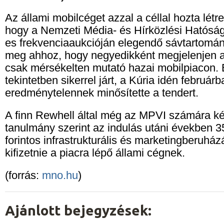
Az állami mobilcéget azzal a céllal hozta létr
hogy a Nemzeti Média- és Hírközlési Hatós
es frekvenciaaukcióján elegendő sávtartomá
meg ahhoz, hogy negyedikként megjelenjen a 
csak mérsékelten mutató hazai mobilpiacon. 
tekintetben sikerrel járt, a Kúria idén február
eredménytelennek minősítette a tendert.
A finn Rewhell által még az MPVI számára ké
tanulmány szerint az indulás utáni években 3
forintos infrastrukturális és marketingberuházá
kifizetnie a piacra lépő állami cégnek.
(forrás:
mno.hu
)
Ajánlott bejegyzések: