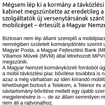
Mégsem lép ki a kormány a távközlési 
kabinet megszüntette az eredetileg a 
szolgáltatók új versenytársának szánt
mobilcéget – értesült a Magyar Nemze
Biztosan nem lép állami szereplő a mobilpiac
nemrégiben született kormánydöntés szerint 
Magyar Posta, a Magyar Fejlesztési Bank (M
Villamos Művek (MVM) által létrehozott MPVI 
megszűnik.
A Magyar Nemzet kormányközeli forrásból úgy
a mobil távközlési piac bővítése továbbra is 
azaz a még várhatóan az idén kiírandó mobil
lehetőséget biztosít a Telekom, a Telenor és
sávtartomány-bővítése mellett egy újabb szer
megjelenésére is –, de az állam semmilyen m
nem áll a rajtvonalhoz.