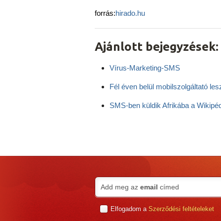
forrás:
hirado.hu
Ajánlott bejegyzések:
Vírus-Marketing-SMS
Fél éven belül mobilszolgáltató les
SMS-ben küldik Afrikába a Wikipéd
Add meg az
email
címed
Elfogadom a
Szerződési feltételeket