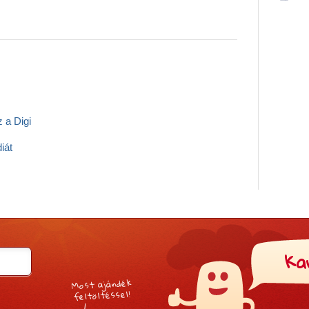
z a Digi
iát
Ka
Most ajándék
feltöltéssel!