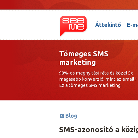
Áttekintő
E-ma
Tömeges SMS
marketing
98%-os megnyitási ráta és közel 5x
magasabb konverzió, mint az email?
Ez a tömeges SMS marketing.
Blog
SMS-azonosító a közi