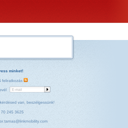
ess minket!
 feliratkozás
evél
E-mail
kérdésed van, beszélgessünk!
 70 245 3625
or.tamas@linkmobility.com