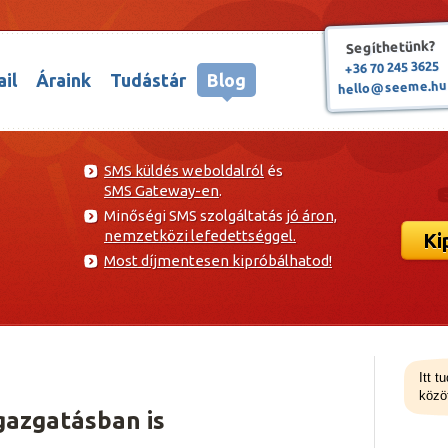
Segíthetünk?
+36 70 245 3625
il
Áraink
Tudástár
Blog
hello@seeme.hu
SMS küldés weboldalról
és
SMS Gateway-en
.
Minőségi SMS szolgáltatás
jó áron,
nemzetközi lefedettséggel.
Ki
Most díjmentesen kipróbálhatod!
Itt t
közöt
gazgatásban is