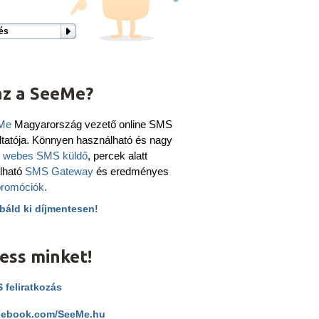
és
az a SeeMe?
Me
Magyarország vezető online SMS
ltatója. Könnyen használható és nagy
ú
webes SMS küldő
, percek alatt
álható
SMS Gateway
és eredményes
romóciók.
báld ki díjmentesen!
ess minket!
 feliratkozás
ebook.com/SeeMe.hu