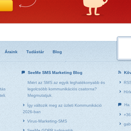
Áraink
Tudástár
Blog
SeeMe SMS Marketing Blog
Köv
Miért az SMS az egyik leghatékonyabb és
RSS
tás
legolcsóbb kommunikációs csatorna?
Hírl
eli.
Megmutatjuk.
Ha 
Így változik meg az üzleti Kommunikáció
2026-ban
+36
Vírus-Marketing-SMS
gab
SeeMe GDPR tudnivalók