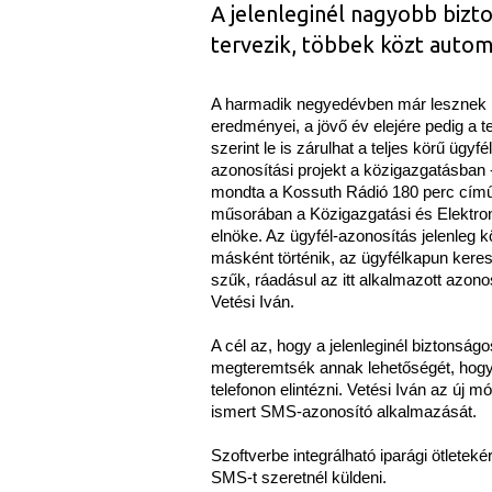
A jelenleginél nagyobb bizt
tervezik, többek közt autom
A harmadik negyedévben már lesznek
eredményei, a jövő év elejére pedig a t
szerint le is zárulhat a teljes körű ügyfél
azonosítási projekt a közigazgatásban 
mondta a Kossuth Rádió 180 perc cím
műsorában a Közigazgatási és Elektron
elnöke. Az ügyfél-azonosítás jelenleg 
másként történik, az ügyfélkapun keres
szűk, ráadásul az itt alkalmazott azo
Vetési Iván.
A cél az, hogy a jelenleginél biztonsá
megteremtsék annak lehetőségét, hogy 
telefonon elintézni. Vetési Iván az új 
ismert SMS-azonosító alkalmazását.
Szoftverbe integrálható iparági ötleteké
SMS-t szeretnél küldeni.