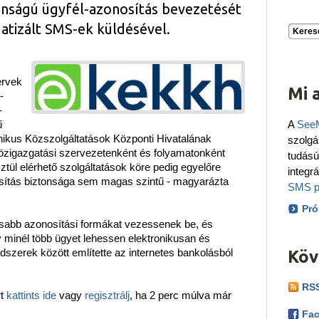
onságú ügyfél-azonosítás bevezetését
atizált SMS-ek küldésével.
Keres
ervek
Mi 
-
-
ű
A
See
ikus Közszolgáltatások Központi Hivatalának
szolgá
közigazgatási szervezetenként és folyamatonként
tudás
ztül elérhető szolgáltatások köre pedig egyelőre
integr
nosítás biztonsága sem magas szintű - magyarázta
SMS p
Pró
gosabb azonosítási formákat vezessenek be, és
minél több ügyet lehessen elektronikusan és
módszerek között említette az internetes bankolásból
Köv
RSS
rt
kattints ide
vagy
regisztrálj
, ha 2 perc múlva már
Fac